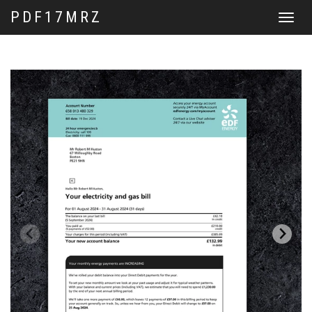
PDF17MRZ
Перекл
навига