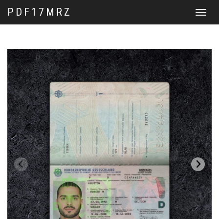
PDF17MRZ
Перекл
навига