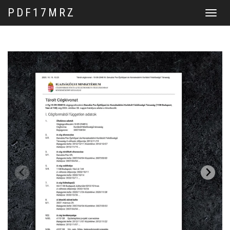
PDF17MRZ
Перекл
навига