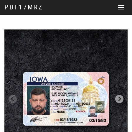
PDF17MRZ
Перекл
навига