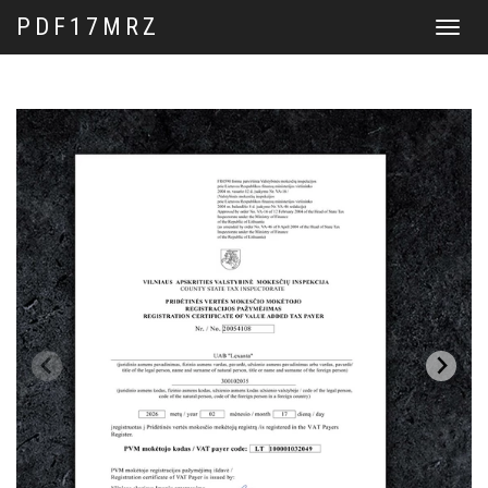
PDF17MRZ
Перекл
навига