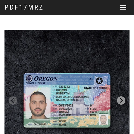
PDF17MRZ
Перекл
навига