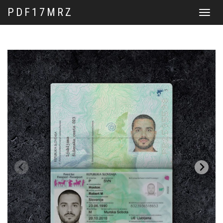
PDF17MRZ
Перекл
навига