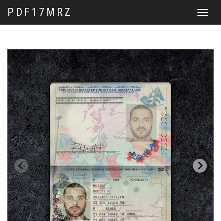
PDF17MRZ
Перекл
навига