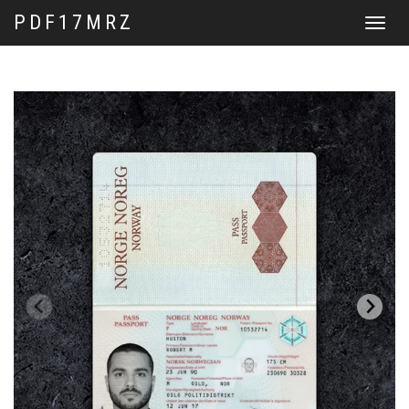
PDF17MRZ
Перекл
навига