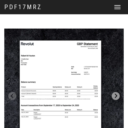
PDF17MRZ
Перекл
навига